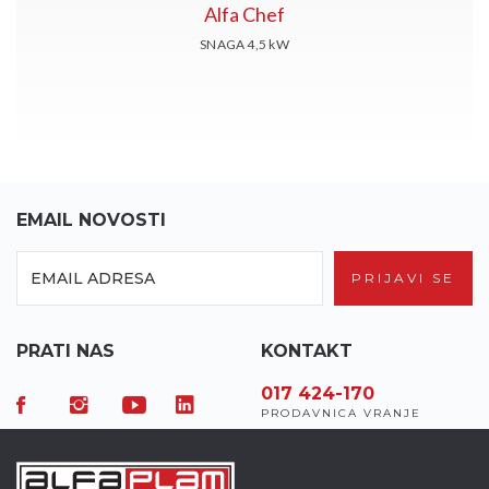
Alfa Chef
SNAGA 4,5
kW
EMAIL NOVOSTI
PRIJAVI SE
PRATI NAS
KONTAKT
017 7-155-155
017 424-170
0
SERVISNI CALL CENTAR
PRODAVNICA VRANJE
C