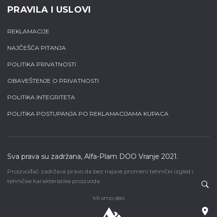
PRAVILA I USLOVI
REKLAMACIJE
NAJČEŠĆA PITANJA
POLITIKA PRIVATNOSTI
OBAVEŠTENJE O PRIVATNOSTI
POLITIKA INTEGRITETA
POLITIKA POSTUPANJA PO REKLAMACIJAMA KUPACA
Sva prava su zadržana, Alfa-Plam DOO Vranje 2021.
Proizvođač zadržava pravo da bez najave promeni tehnički izgled i
tehničke karakteristike proizvoda
Mi smo deo