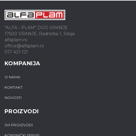
"ALFA - PLAM" DOO VRANJE
17500 VRANJE, Radnička 1, Srbija
alfaplam.rs
office@alfaplam.rs
017 421-121
KOMPANIJA
O NAMA
KONTAKT
NOVOSTI
PROIZVODI
SVI PROIZVODI
KORISNIČKI SERVIS