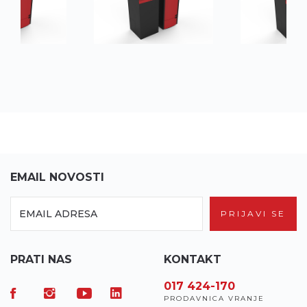
EMAIL NOVOSTI
PRIJAVI SE
PRATI NAS
KONTAKT
017 7-155-155
017 424-170
0
SERVISNI CALL CENTAR
PRODAVNICA VRANJE
C