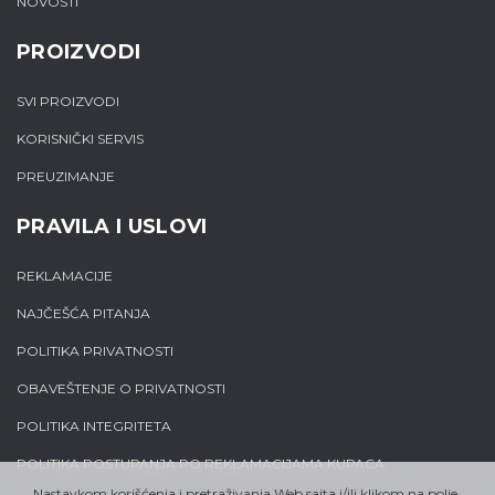
NOVOSTI
PROIZVODI
SVI PROIZVODI
KORISNIČKI SERVIS
PREUZIMANJE
PRAVILA I USLOVI
REKLAMACIJE
NAJČEŠĆA PITANJA
POLITIKA PRIVATNOSTI
OBAVEŠTENJE O PRIVATNOSTI
POLITIKA INTEGRITETA
POLITIKA POSTUPANJA PO REKLAMACIJAMA KUPACA
Nastavkom korišćenja i pretraživanja Web sajta i/ili klikom na polje