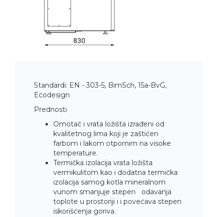
Standardi: EN - 303-5, BimSch, 15a-BvG,
Ecodesign
Prednosti
Omotač i vrata ložišta izrađeni od
kvalitetnog lima koji je zaštićen
farbom i lakom otpornim na visoke
temperature.
Termička izolacija vrata ložišta
vermikulitom kao i dodatna termička
izolacija samog kotla mineralnom
vunom smanjuje stepen odavanja
toplote u prostoriji i i povećava stepen
iskorišćenja goriva.