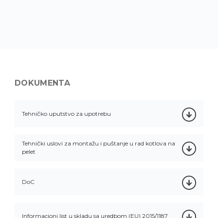
DOKUMENTA
Tehničko uputstvo za upotrebu
Tehnički uslovi za montažu i puštanje u rad kotlova na
pelet
DoC
Informacioni list u skladu sa uredbom (EU) 2015/1187