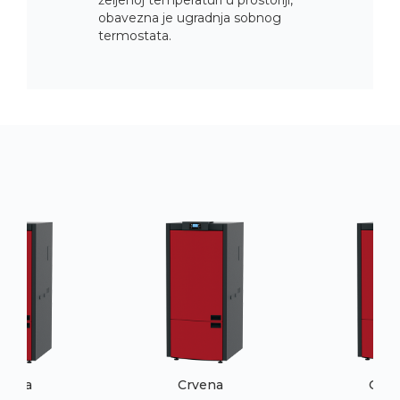
obavezna je ugradnja sobnog
termostata.
rvena
Crvena
Crve