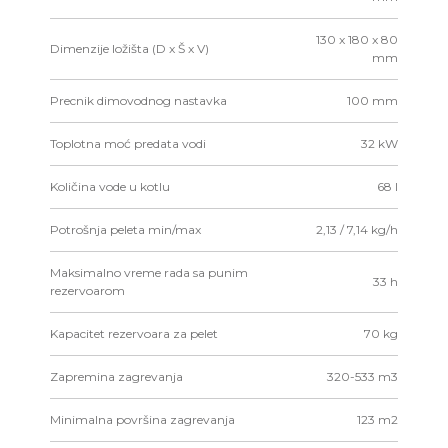
130 x 180 x 80
Dimenzije ložišta (D x Š x V)
mm
Precnik dimovodnog nastavka
100 mm
Toplotna moć predata vodi
32 kW
Količina vode u kotlu
68 l
Potrošnja peleta min/max
2,13 / 7,14 kg/h
Maksimalno vreme rada sa punim
33 h
rezervoarom
Kapacitet rezervoara za pelet
70 kg
Zapremina zagrevanja
320-533 m3
Minimalna površina zagrevanja
123 m2