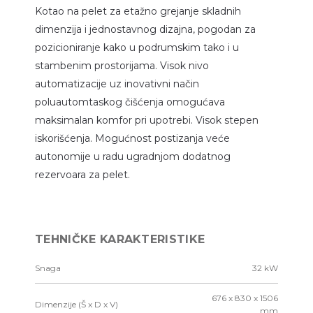
Kotao na pelet za etažno grejanje skladnih
dimenzija i jednostavnog dizajna, pogodan za
pozicioniranje kako u podrumskim tako i u
stambenim prostorijama. Visok nivo
automatizacije uz inovativni način
poluautomtaskog čišćenja omogućava
maksimalan komfor pri upotrebi. Visok stepen
iskorišćenja. Mogućnost postizanja veće
autonomije u radu ugradnjom dodatnog
rezervoara za pelet.
TEHNIČKE KARAKTERISTIKE
Snaga
32 kW
676 x 830 x 1506
Dimenzije (Š x D x V)
mm