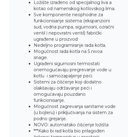
Ložište izrađeno od specijalnog liva a
kotao od namenskog kotlovskog lima.
Sve komponente neophodne za
funkcionisanje sistema (ekspanzioni
sud, vodna pumpa, sigurnosni, ozračni
ventil i nepovratni ventil) fabrički
ugrađene u proizvod
Nedeljno programiranje rada kotla.
Mogućnost rada kotla na 5 nivoa
snage.
Ugrađeni sigurnosni termostati
onemogućavaju pregrevanje vode u
kotlu i samozapaljenje peći.
Sistemi za čišćenje koji dodatno
olakšavaju održavanje peći i
omogućavaju pouzdano
funkcionisanje.
Mogućnost zagrevanja sanitarne vode
(u bojleru) i priključivanja na sistem za
podno grejanje.
NOVO: automatsko čišćenje ložišta
***Kako bi rad kotla bio prilagođen
željenoj temperaturi u prostoriji,