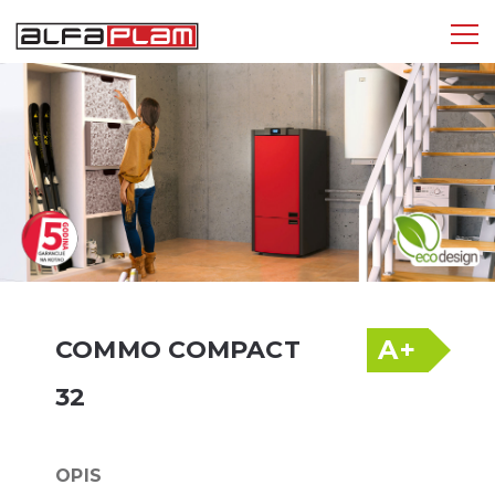
Tog
nav
A+
COMMO COMPACT
32
OPIS